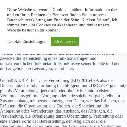
Zum
Inhalt
Diese Website verwendet Cookies – nähere Informationen dazu
springen
und zu Ihren Rechten als Benutzer finden Sie in unserer
Datenschutzerklärung am Ende der Seite. Klicken Sie auf „Ich
stimme zu“, um Cookies zu akzeptieren und direkt unsere
Website besuchen zu können.
Datenschutzerklärung
Cookie Einstellungen
Ich stimme zu
Personenbezogene Daten (nachfolgend zumeist nur „Daten“ genannt)
werden von uns nur im Rahmen der Erforderlichkeit sowie zum
Zwecke der Bereitstellung eines funktionsfähigen und
nutzerfreundlichen Internetauftritts, inklusive seiner Inhalte und der
dort angebotenen Leistungen, verarbeitet.
Gemäß Art. 4 Ziffer 1. der Verordnung (EU) 2016/679, also der
Datenschutz-Grundverordnung (nachfolgend nur „DSGVO“ genannt),
gilt als „Verarbeitung“ jeder mit oder ohne Hilfe automatisierter
Verfahren ausgeführter Vorgang oder jede solche Vorgangsreihe im
Zusammenhang mit personenbezogenen Daten, wie das Erheben, das
Erfassen, die Organisation, das Ordnen, die Speicherung, die
Anpassung oder Veränderung, das Auslesen, das Abfragen, die
Verwendung, die Offenlegung durch Übermittlung, Verbreitung oder
eine andere Form der Bereitstellung, den Abgleich oder die
Verknüpfung, die Einschränkung, das Löschen oder die Vernichtung.