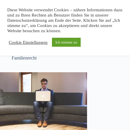
Zum
Inhalt
Diese Website verwendet Cookies – nähere Informationen dazu
springen
und zu Ihren Rechten als Benutzer finden Sie in unserer
Datenschutzerklärung am Ende der Seite. Klicken Sie auf „Ich
stimme zu“, um Cookies zu akzeptieren und direkt unsere
Website besuchen zu können.
Die echten Vorteile der Online-Scheidung
Cookie Einstellungen
Ich stimme zu
RA Michael Borth
März 20, 2025
Familienrecht