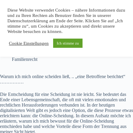
Zum
Inhalt
Diese Website verwendet Cookies – nähere Informationen dazu
springen
und zu Ihren Rechten als Benutzer finden Sie in unserer
Datenschutzerklärung am Ende der Seite. Klicken Sie auf „Ich
stimme zu“, um Cookies zu akzeptieren und direkt unsere
Website besuchen zu können.
Warum ich mich online scheiden ließ…
Cookie Einstellungen
Ich stimme zu
RA Michael Borth
März 19, 2025
Familienrecht
Warum ich mich online scheiden ließ, .. „eine Betroffene berichtet“
……………
Die Entscheidung für eine Scheidung ist nie leicht. Sie bedeutet das
Ende einer Lebensgemeinschaft, die oft mit vielen emotionalen und
rechtlichen Herausforderungen verbunden ist. In der heutigen
digitalisierten Welt gibt es jedoch eine Option, die diese Prozesse etwas
erleichtern kann: die Online-Scheidung. In diesem Aufsatz möchte ich
erläutern, warum ich mich bewusst für die Online-Scheidung
entschieden habe und welche Vorteile diese Form der Trennung aus
meiner Sicht bietet.